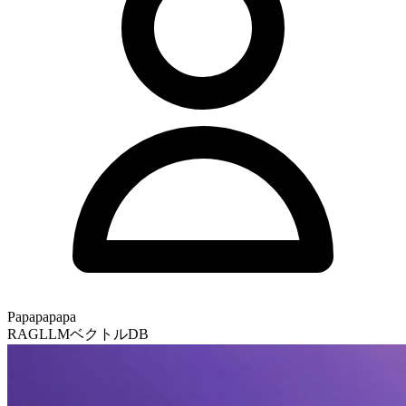
Papapapapa
RAG
LLM
ベクトルDB