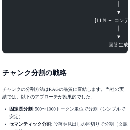
                                      │
                                      ▼
                              [LLM + コ
                                      │
                                      ▼
                                   回答生成
チャンク分割の戦略
チャンクの分割方法はRAGの品質に直結します。当社の実
績では、以下のアプローチが効果的でした。
固定長分割
: 500〜1000トークン単位で分割（シンプルで
安定）
セマンティック分割
: 段落や見出しの区切りで分割（文脈