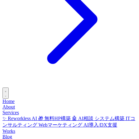
Home
About
Services
✨ Reworkless AI
🎁 無料HP構築
🤖 AI相談
システム構築
ITコ
ンサルティング
Webマーケティング
AI導入/DX支援
Works
Blog