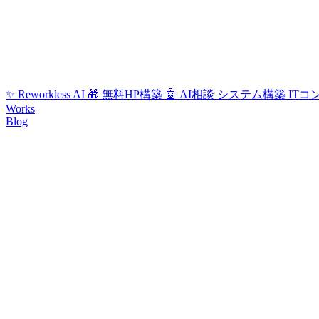
✨ Reworkless AI
🎁 無料HP構築
🤖 AI相談
システム構築
IT
Works
Blog