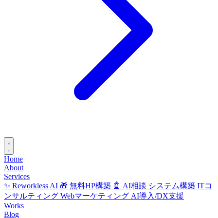
Home
About
Services
✨ Reworkless AI
🎁 無料HP構築
🤖 AI相談
システム構築
ITコ
ンサルティング
Webマーケティング
AI導入/DX支援
Works
Blog