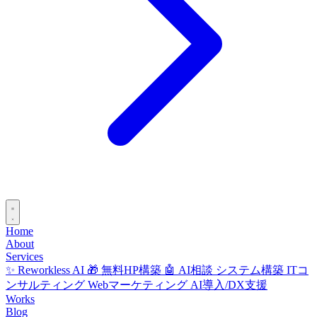
Home
About
Services
✨ Reworkless AI
🎁 無料HP構築
🤖 AI相談
システム構築
ITコ
ンサルティング
Webマーケティング
AI導入/DX支援
Works
Blog