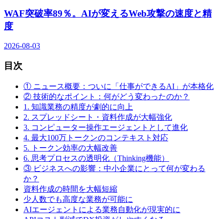
WAF突破率89％。AIが変えるWeb攻撃の速度と精
度
2026-08-03
目次
① ニュース概要：ついに「仕事ができるAI」が本格化
② 技術的なポイント：何がどう変わったのか？
1. 知識業務の精度が劇的に向上
2. スプレッドシート・資料作成が大幅強化
3. コンピューター操作エージェントとして進化
4. 最大100万トークンのコンテキスト対応
5. トークン効率の大幅改善
6. 思考プロセスの透明化（Thinking機能）
③ ビジネスへの影響：中小企業にとって何が変わる
か？
資料作成の時間を大幅短縮
少人数でも高度な業務が可能に
AIエージェントによる業務自動化が現実的に