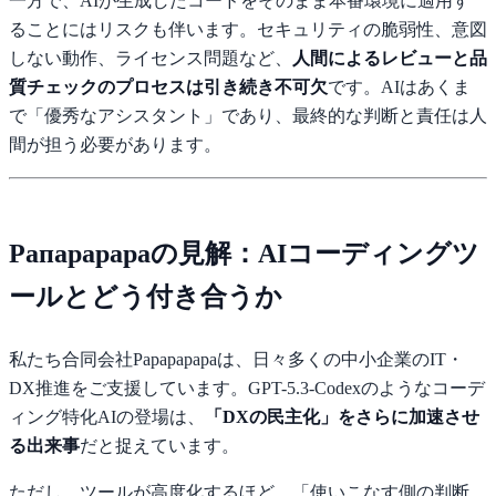
一方で、AIが生成したコードをそのまま本番環境に適用す
ることにはリスクも伴います。セキュリティの脆弱性、意図
しない動作、ライセンス問題など、
人間によるレビューと品
質チェックのプロセスは引き続き不可欠
です。AIはあくま
で「優秀なアシスタント」であり、最終的な判断と責任は人
間が担う必要があります。
Pапapаpаpaの見解：AIコーディングツ
ールとどう付き合うか
私たち合同会社Papapаpapaは、日々多くの中小企業のIT・
DX推進をご支援しています。GPT-5.3-Codexのようなコーデ
ィング特化AIの登場は、
「DXの民主化」をさらに加速させ
る出来事
だと捉えています。
ただし、ツールが高度化するほど、「使いこなす側の判断