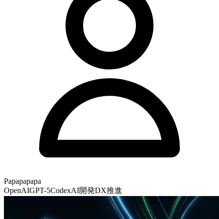
Papapapapa
OpenAI
GPT-5
Codex
AI開発
DX推進