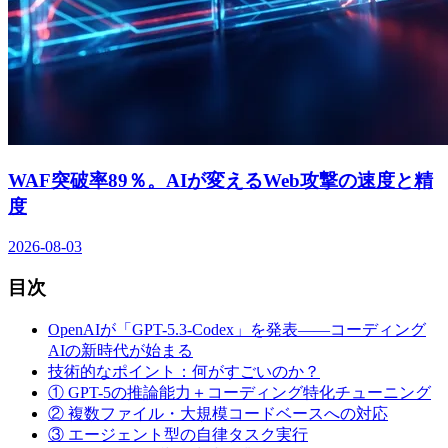
WAF突破率89％。AIが変えるWeb攻撃の速度と精
度
2026-08-03
目次
OpenAIが「GPT-5.3-Codex」を発表——コーディング
AIの新時代が始まる
技術的なポイント：何がすごいのか？
① GPT-5の推論能力＋コーディング特化チューニング
② 複数ファイル・大規模コードベースへの対応
③ エージェント型の自律タスク実行