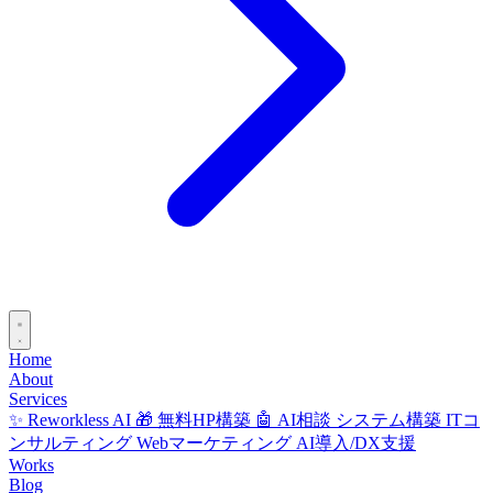
Home
About
Services
✨ Reworkless AI
🎁 無料HP構築
🤖 AI相談
システム構築
ITコ
ンサルティング
Webマーケティング
AI導入/DX支援
Works
Blog