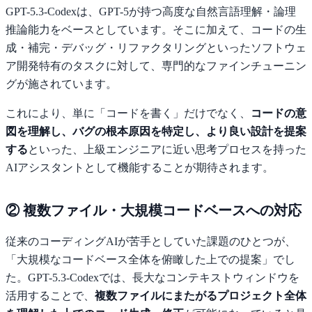
GPT-5.3-Codexは、GPT-5が持つ高度な自然言語理解・論理
推論能力をベースとしています。そこに加えて、コードの生
成・補完・デバッグ・リファクタリングといったソフトウェ
ア開発特有のタスクに対して、専門的なファインチューニン
グが施されています。
これにより、単に「コードを書く」だけでなく、
コードの意
図を理解し、バグの根本原因を特定し、より良い設計を提案
する
といった、上級エンジニアに近い思考プロセスを持った
AIアシスタントとして機能することが期待されます。
② 複数ファイル・大規模コードベースへの対応
従来のコーディングAIが苦手としていた課題のひとつが、
「大規模なコードベース全体を俯瞰した上での提案」でし
た。GPT-5.3-Codexでは、長大なコンテキストウィンドウを
活用することで、
複数ファイルにまたがるプロジェクト全体