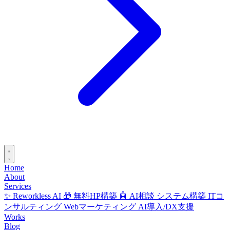
Home
About
Services
✨ Reworkless AI
🎁 無料HP構築
🤖 AI相談
システム構築
ITコ
ンサルティング
Webマーケティング
AI導入/DX支援
Works
Blog