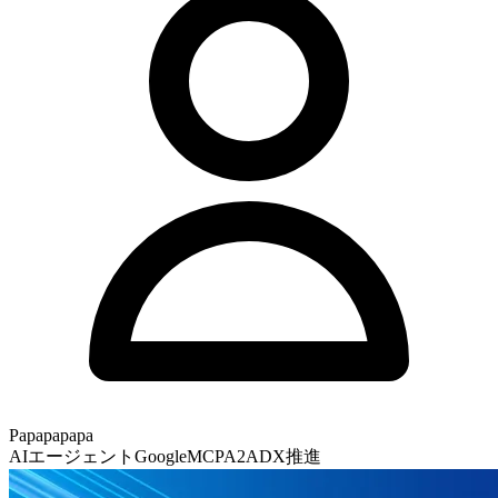
Papapapapa
AIエージェント
Google
MCP
A2A
DX推進