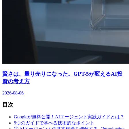
賢さは、量り売りになった。GPT-5が変えるAI投
資の考え方
2026-08-06
目次
Googleが無料公開！AIエージェント実践ガイドとは？
5つのガイドで学べる技術的なポイント
① AIエージェントの基本構造を理解する（Introduction